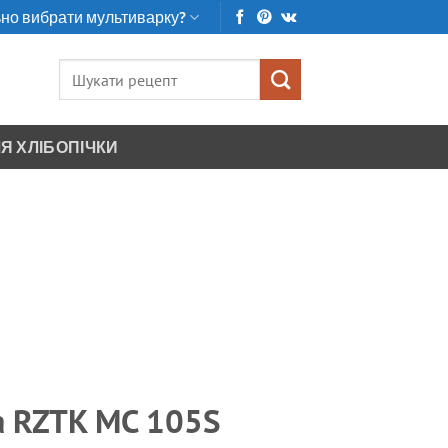
но вибрати мультиварку?
Шукати:
Я ХЛІБОПІЧКИ
а RZTK МC 105S