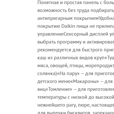
Понятная и простая панель с бо
возможность без труда подбират
антипригарным покрытиемУдобная
покрытию Daikin пища не прилипа
управлениеСенсорный дисплей уп
выбрать программу и активирова
рекомендуется для быстрого при
каш из различных видов круп«Ту
мяса, овощей, птицы, морепродукт
солянка)«На пару» — для приготов
детского меню«Макароны» — для п
яиц«Томление» — для приготовле
температуры с низкой до высоко
нежнейшего рагу, пюре, настоящ
для выпечки бисквитов, запекано