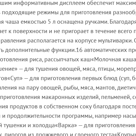
льшим информативным дисплеем обеспечит максима
ь подходящие режимы для приготовления разноо
 чаша емкостью 5 л оснащена ручками. Благодар
ет к поверхности и не пригорает в течение всего
равления располагается на корпусе мультиварки. 
ть дополнительные функции.16 автоматических п
готовления риса, рассыпчатых каш«Молочная каш
шение» — для тушения овощей, мяса, птицы, море
ов«Суп» — для приготовления первых блюд (суп, бо
ления на пару овощей, рыбы, мяса, мантов, диетич
риготовления макаронных изделий, пельменей, со
ния продуктов в собственном соку благодаря пос
й и продолжительности программы, например насы
ей тушенки и холодца«Варка» — для приготовлени
к, пирогов из дрожжевого и слоеного теста«Крупы