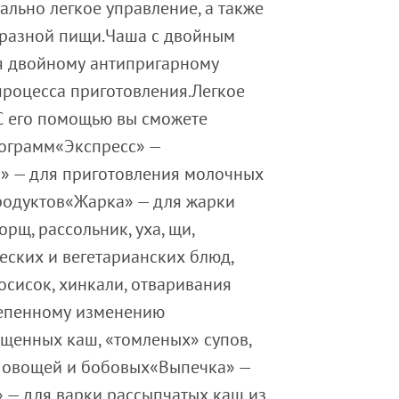
льно легкое управление, а также
бразной пищи.Чаша с двойным
я двойному антипригарному
 процесса приготовления.Легкое
С его помощью вы сможете
рограмм«Экспресс» —
а» — для приготовления молочных
продуктов«Жарка» — для жарки
рщ, рассольник, уха, щи,
еских и вегетарианских блюд,
сисок, хинкали, отваривания
тепенному изменению
щенных каш, «томленых» супов,
я овощей и бобовых«Выпечка» —
» — для варки рассыпчатых каш из