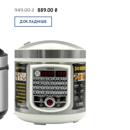
Оригінальна
Поточна
949.00
₴
889.00
₴
ціна:
ціна:
949.00 ₴.
889.00 ₴.
ДОКЛАДНІШЕ