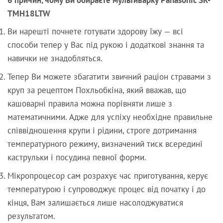
6 причин, чому Ви обираєте мультиварку Panasonic SR-
TMH18LTW
Ви нарешті почнете готувати здорову їжу — всі
способи тепер у Вас під рукою і додаткові знання та
навички не знадобляться.
Тепер Ви можете збагатити звичний раціон стравами з
круп за рецептом Похльобкіна, який вважав, що
кашоварні правила можна порівняти лише з
математичними. Адже для успіху необхідне правильне
співвідношення крупи і рідини, строге дотримання
температурного режиму, визначений тиск всередині
каструльки і посудина певної форми.
Мікропроцесор сам розрахує час приготування, керує
температурою і супроводжує процес від початку і до
кінця, Вам залишається лише насолоджуватися
результатом.