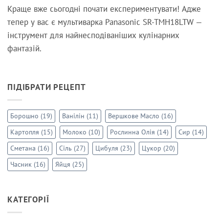
Краще вже сьогодні почати експериментувати! Адже
тепер у вас є мультиварка Panasonic SR-TMH18LTW —
інструмент для найнесподіваніших кулінарних
фантазій.
ПІДІБРАТИ РЕЦЕПТ
Борошно
(19)
Ванілін
(11)
Вершкове Масло
(16)
Картопля
(15)
Молоко
(10)
Рослинна Олія
(14)
Сир
(14)
Сметана
(16)
Сіль
(27)
Цибуля
(23)
Цукор
(20)
Часник
(16)
Яйця
(25)
КАТЕГОРІЇ