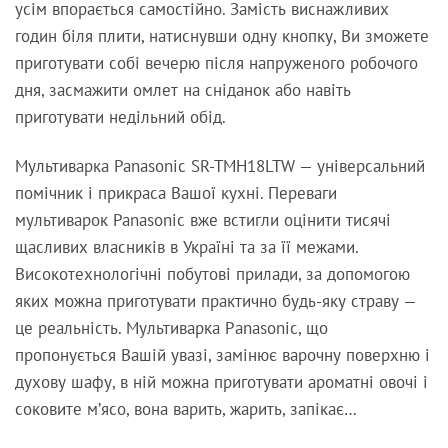
усім впорається самостійно. Замість виснажливих
годин біля плити, натиснувши одну кнопку, Ви зможете
приготувати собі вечерю після напруженого робочого
дня, засмажити омлет на сніданок або навіть
приготувати недільний обід.
Мультиварка Panasonic SR-TMH18LTW — універсальний
помічник і прикраса Вашої кухні. Переваги
мультиварок Panasonic вже встигли оцінити тисячі
щасливих власників в Україні та за її межами.
Високотехнологічні побутові прилади, за допомогою
яких можна приготувати практично будь-яку страву —
це реальність. Мультиварка Рanasonic, що
пропонується Вашій увазі, замінює варочну поверхню і
духову шафу, в ній можна приготувати ароматні овочі і
соковите м’ясо, вона варить, жарить, запікає…