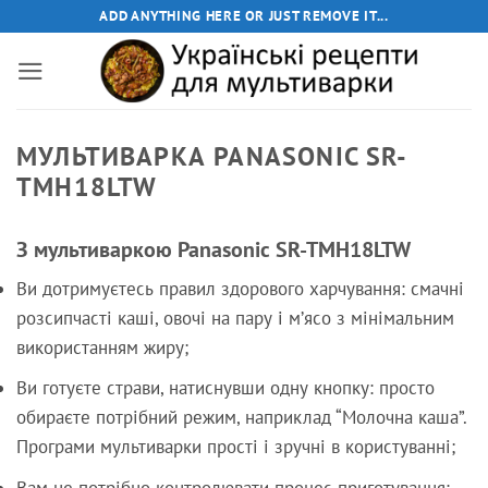
Пропустити
ADD ANYTHING HERE OR JUST REMOVE IT...
МУЛЬТИВАРКА PANASONIC SR-
TMH18LTW
З мультиваркою Panasonic SR-TMH18LTW
Ви дотримуєтесь правил здорового харчування: смачні
розсипчасті каші, овочі на пару і м’ясо з мінімальним
використанням жиру;
Ви готуєте страви, натиснувши одну кнопку: просто
обираєте потрібний режим, наприклад “Молочна каша”.
Програми мультиварки прості і зручні в користуванні;
Вам не потрібно контролювати процес приготування: