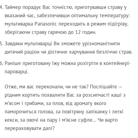
Таймер порадує Вас точністю, приготувавши страву у
вказаний час, забезпечивши оптимальну температуру:
мультиварка Рanasonic переходить в режим підігріву,
зберігаючи страву гарячою до 12 годин.
Завдяки мультиварці Ви зможете урізноманітнити
дитячий раціон чи дієтичне харчування безліччю страв.
Раніше приготовану їжу можна розігріти в контейнері-
пароварці.
Отже, ми вас переконали, чи не так? Поспішайте —
рідним кортить похвалити Вас за розсипчасті каші з
м’ясом і грибами, за плов, від аромату якого
паморочиться голова, за повітряну запіканку і легкі
кекси, за овочі на пару і м’ясне суфле… Чи варто
перераховувати далі?