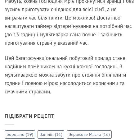
Мабуть, кожна господиня мріє прокинутися вранці і без
зусиль приготувати сніданок для всієї сім’ї, а не
витрачати час біля плити. Це можливо! Достатньо
налаштувати таймер відтермінування на потрібний час
(до 13 годин) і мультиварка сама почне і закінчить
приготування страви у вказаний час.
Цей багатофункціональний побутовий прилад стане
надійним помічником на кухні кожної господині. З
мультиваркою можна забути про стояння біля плити
години і повною мірою насолодитися корисними та
смачними стравами.
ПІДІБРАТИ РЕЦЕПТ
Борошно
(19)
Ванілін
(11)
Вершкове Масло
(16)