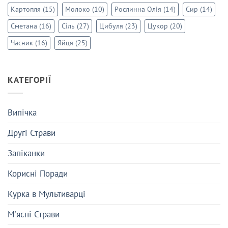
Картопля
(15)
Молоко
(10)
Рослинна Олія
(14)
Сир
(14)
Сметана
(16)
Сіль
(27)
Цибуля
(23)
Цукор
(20)
Часник
(16)
Яйця
(25)
КАТЕГОРІЇ
Випічка
Другі Страви
Запіканки
Корисні Поради
Курка в Мультиварці
М'ясні Страви