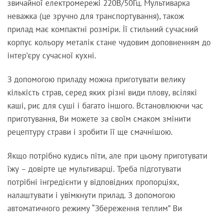
звичайної електромережі 220В/50Гц. Мультиварка
неважка (це зручно для транспортування), також
прилад має компактні розміри. Її стильний сучасний
корпус кольору металік стане чудовим доповненням до
інтер’єру сучасної кухні.
З допомогою приладу можна приготувати велику
кількість страв, серед яких різні види плову, всілякі
каші, рис для суші і багато іншого. Встановлюючи час
приготування, Ви можете за своїм смаком змінити
рецептуру страви і зробити її ще смачнішою.
Якщо потрібно кудись піти, але при цьому приготувати
їжу – довірте це мультиварці. Треба підготувати
потрібні інгредієнти у відповідних пропорціях,
налаштувати і увімкнути прилад. З допомогою
автоматичного режиму “Збереження теплим” Ви