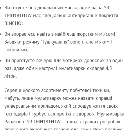
Ви готуєте без додаванням масла, адже чаша SR-
TMH181HTW має спеціальне антипригарне покриття
BINCHO;
Ви впораєтесь навіть з найбільш жорстким м’ясом!
Завдяки режиму “Тушкування” воно стане м’яким і
соковитим;
Ви приготуєте вечерю для чотирьох дорослих за один
раз, адже об’єм каструлі мультиварки складає 4,5
літри.
Серед широкого асортименту побутової техніки,
мабуть, лише мультиварку можна назвати справді
універсальним приладом, який спрощує життя своїх
господарів і турбується про їхнє здоров’я. Мультиварка
Panasonic SR-TMH181HTW — одна з кращих розробок
провідного виробника товарів для дому. Вона поєднує