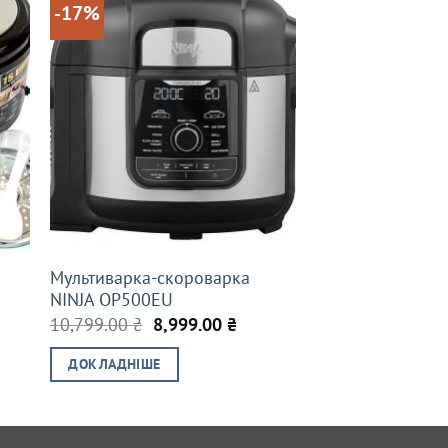
-17%
Мультиварка-скороварка
NINJA OP500EU
Оригінальна
Поточна
10,799.00
₴
8,999.00
₴
ціна:
ціна:
10,799.00 ₴.
8,999.00 ₴.
ДОКЛАДНІШЕ