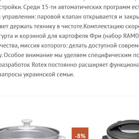
тройки. Среди 15-ти автоматических программ ес
 управлении: паровой клапан открывается и закр
ляет держать технику в чистоте.Комплектацию ско
урта и корзиной для картофеля Фри (набор RAM03
ества, миссия которого: делать доступной совре
. Особое внимание мы уделяем специфическим по
разработок Rotex постоянно расширяет функциона
запросы украинской семьи.
-8%