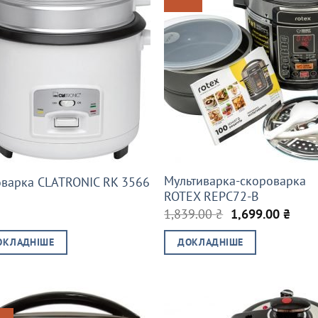
Мультиварка-скороварка
оварка CLATRONIC RK 3566
ROTEX REPC72-B
Оригінальна
Пото
1,839.00
₴
1,699.00
₴
ціна:
ціна:
1,839.00 ₴.
1,699
ОКЛАДНІШЕ
ДОКЛАДНІШЕ