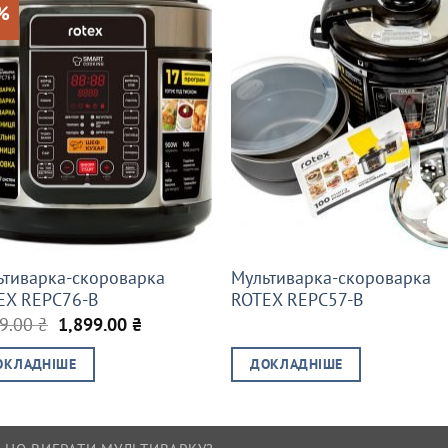
%
ьтиварка-скороварка
Мультиварка-скороварка
EX REPC76-B
ROTEX REPC57-B
Оригінальна
Поточна
49.00
₴
1,899.00
₴
ціна:
ціна:
2,049.00 ₴.
1,899.00 ₴.
ОКЛАДНІШЕ
ДОКЛАДНІШЕ