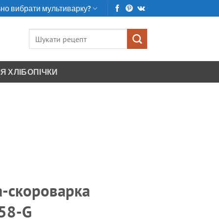
но вибрати мультиварку?
Шукати:
Я ХЛІБОПІЧКИ
-скороварка
58-G