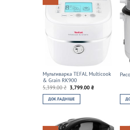
Мультиварка TEFAL Multicook
Рис
& Grain RK900
Оригінальна
Поточна
5,399.00
₴
3,799.00
₴
ціна:
ціна:
5,399.00 ₴.
3,799.00 ₴.
ДОКЛАДНІШЕ
Д