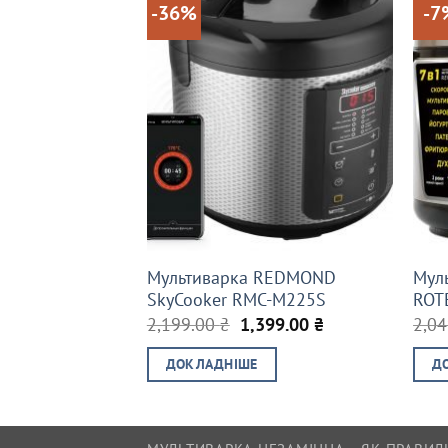
-36%
-7
Мультиварка REDMOND
Мул
SkyCooker RMC-M225S
ROT
Оригінальна
Поточна
2,199.00
₴
1,399.00
₴
2,0
ціна:
ціна:
2,199.00 ₴.
1,399.00 ₴.
ДОКЛАДНІШЕ
Д