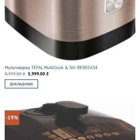
Мультиварка TEFAL MultiCook & Stir RK905A34
Оригінальна
Поточна
8,399.00
₴
5,999.00
₴
ціна:
ціна:
8,399.00 ₴.
5,999.00 ₴.
ДОКЛАДНІШЕ
-19%