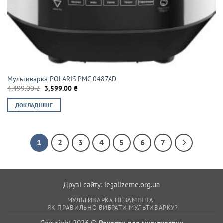
Мультиварка POLARIS PMC 0487AD
Оригінальна
Поточна
4,499.00
₴
3,599.00
₴
ціна:
ціна:
4,499.00 ₴.
3,599.00 ₴.
ДОКЛАДНІШЕ
1
2
3
4
5
6
7
Друзі сайту:
legalizeme.org.ua
МУЛЬТИВАРКА НЕЗАМІННА
ЯК ПРАВИЛЬНО ВИБРАТИ МУЛЬТИВАРКУ?
Copyright 2026 ©
Рецепти для мультиварки