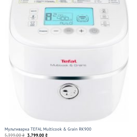
Мультиварка TEFAL Multicook & Grain RK900
Оригінальна
Поточна
5,399.00
₴
3,799.00
₴