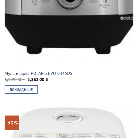
Мультиварка POLARIS EVO 0445DS
Оригінальна
Поточна
6,199.00
₴
3,862.00
₴
ціна:
ціна:
6,199.00 ₴.
3,862.00 ₴.
ДОКЛАДНІШЕ
-30%