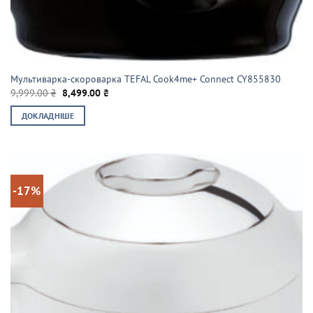
Мультиварка-скороварка TEFAL Cook4me+ Connect CY855830
Оригінальна
Поточна
9,999.00
₴
8,499.00
₴
ціна:
ціна:
9,999.00 ₴.
8,499.00 ₴.
ДОКЛАДНІШЕ
-17%