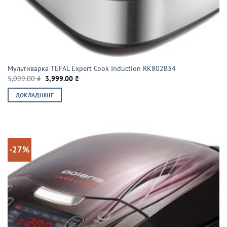
Мультиварка TEFAL Expert Cook Induction RK802B34
Оригінальна
Поточна
5,099.00
₴
3,999.00
₴
ціна:
ціна:
5,099.00 ₴.
3,999.00 ₴.
ДОКЛАДНІШЕ
-27%