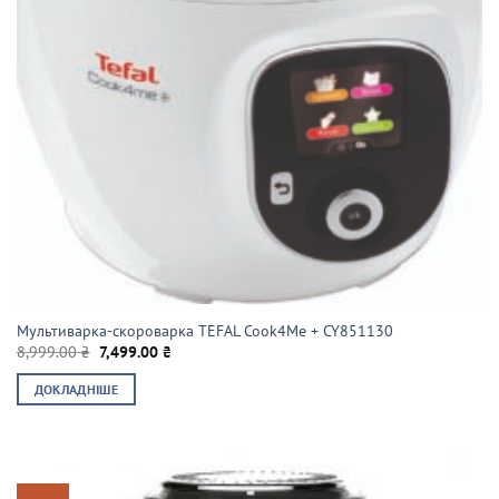
Мультиварка-скороварка TEFAL Cook4Me + CY851130
Оригінальна
Поточна
8,999.00
₴
7,499.00
₴
ціна:
ціна:
8,999.00 ₴.
7,499.00 ₴.
ДОКЛАДНІШЕ