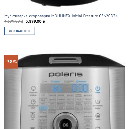
Мультиварка-скороварка MOULINEX Initial Pressure CE620D34
Оригінальна
Поточна
4,699.00
₴
3,899.00
₴
ціна:
ціна:
4,699.00 ₴.
3,899.00 ₴.
ДОКЛАДНІШЕ
-38%