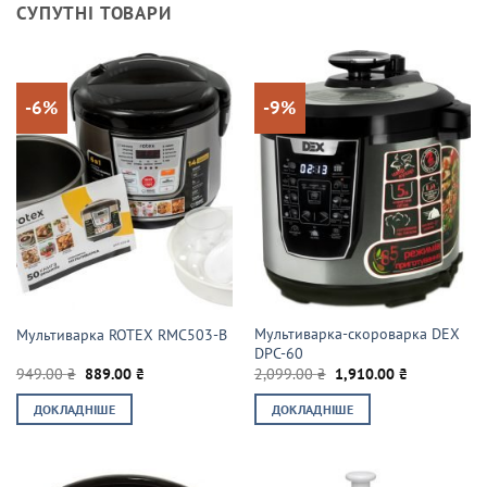
СУПУТНІ ТОВАРИ
-6%
-9%
Мультиварка-скороварка DEX
Мультиварка ROTEX RMC503-B
DPC-60
Оригінальна
Поточна
Оригінальна
Поточна
949.00
₴
889.00
₴
2,099.00
₴
1,910.00
₴
ціна:
ціна:
ціна:
ціна:
949.00 ₴.
889.00 ₴.
2,099.00 ₴.
1,910.00 ₴.
ДОКЛАДНІШЕ
ДОКЛАДНІШЕ