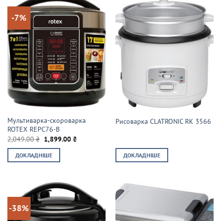
-7%
Мультиварка-скороварка
Рисоварка CLATRONIC RK 3566
ROTEX REPC76-B
Оригінальна
Поточна
2,049.00
₴
1,899.00
₴
ціна:
ціна:
2,049.00 ₴.
1,899.00 ₴.
ДОКЛАДНІШЕ
ДОКЛАДНІШЕ
-38%