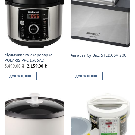
Мультиварка-скороварка
Аппарат Су Вид STEBA SV 200
POLARIS PPC 1305AD
Оригінальна
Поточна
3,499.00
₴
2,159.00
₴
ціна:
ціна:
3,499.00 ₴.
2,159.00 ₴.
ДОКЛАДНІШЕ
ДОКЛАДНІШЕ