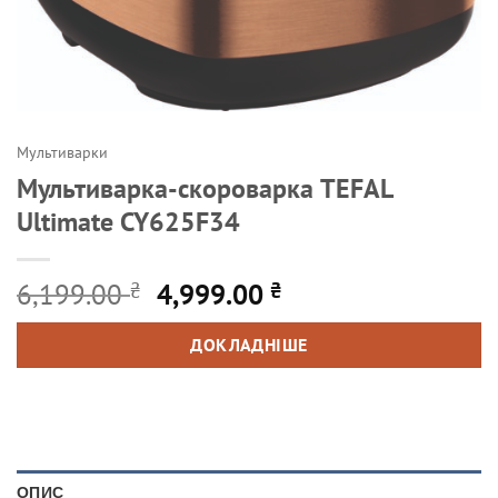
Мультиварки
Мультиварка-скороварка TEFAL
Ultimate CY625F34
Оригінальна
Поточна
6,199.00
4,999.00
₴
₴
ціна:
ціна:
6,199.00 ₴.
4,999.00 ₴.
ДОКЛАДНІШЕ
ОПИС