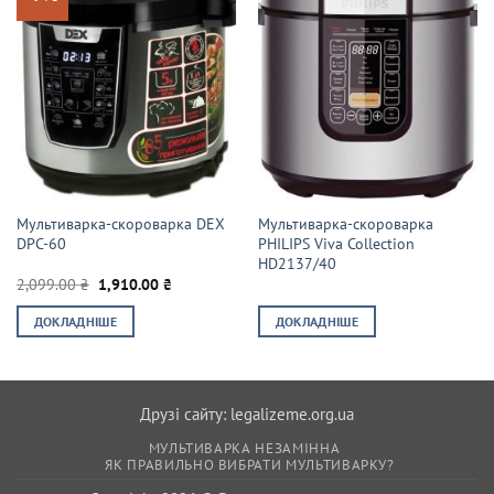
Мультиварка-скороварка DEX
Мультиварка-скороварка
DPC-60
PHILIPS Viva Collection
HD2137/40
Оригінальна
Поточна
2,099.00
₴
1,910.00
₴
ціна:
ціна:
2,099.00 ₴.
1,910.00 ₴.
ДОКЛАДНІШЕ
ДОКЛАДНІШЕ
Друзі сайту:
legalizeme.org.ua
МУЛЬТИВАРКА НЕЗАМІННА
ЯК ПРАВИЛЬНО ВИБРАТИ МУЛЬТИВАРКУ?