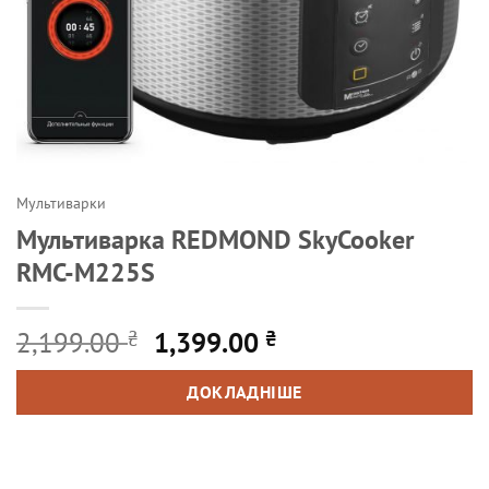
Мультиварки
Мультиварка REDMOND SkyCooker
RMC-M225S
Оригінальна
Поточна
2,199.00
1,399.00
₴
₴
ціна:
ціна:
2,199.00 ₴.
1,399.00 ₴.
ДОКЛАДНІШЕ