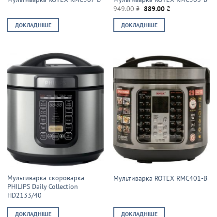
Оригінальна
Поточна
949.00
₴
889.00
₴
ціна:
ціна:
949.00 ₴.
889.00 ₴.
ДОКЛАДНІШЕ
ДОКЛАДНІШЕ
Мультиварка-скороварка
Мультиварка ROTEX RMC401-B
PHILIPS Daily Collection
HD2133/40
ДОКЛАДНІШЕ
ДОКЛАДНІШЕ