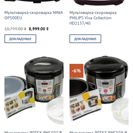
Мультиварка-скороварка NINJA
Мультиварка-скороварка
OP500EU
PHILIPS Viva Collection
HD2137/40
Оригінальна
Поточна
10,799.00
₴
8,999.00
₴
ціна:
ціна:
10,799.00 ₴.
8,999.00 ₴.
ДОКЛАДНІШЕ
ДОКЛАДНІШЕ
-6%
Мультиварка ROTEX RMC507-B
Мультиварка ROTEX RMC503-B