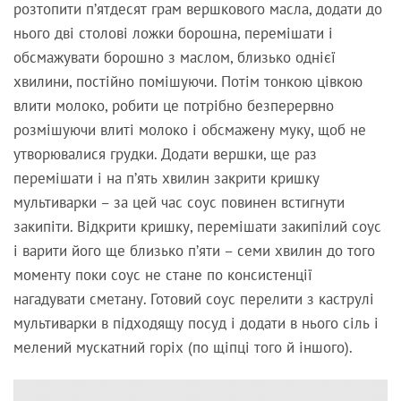
розтопити п’ятдесят грам вершкового масла, додати до
нього дві столові ложки борошна, перемішати і
обсмажувати борошно з маслом, близько однієї
хвилини, постійно помішуючи. Потім тонкою цівкою
влити молоко, робити це потрібно безперервно
розмішуючи влиті молоко і обсмажену муку, щоб не
утворювалися грудки. Додати вершки, ще раз
перемішати і на п’ять хвилин закрити кришку
мультиварки – за цей час соус повинен встигнути
закипіти. Відкрити кришку, перемішати закипілий соус
і варити його ще близько п’яти – семи хвилин до того
моменту поки соус не стане по консистенції
нагадувати сметану. Готовий соус перелити з каструлі
мультиварки в підходящу посуд і додати в нього сіль і
мелений мускатний горіх (по щіпці того й іншого).