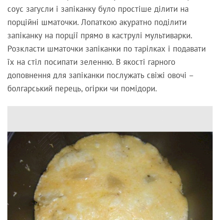
соус загусли і запіканку було простіше ділити на
порційні шматочки. Лопаткою акуратно поділити
запіканку на порції прямо в каструлі мультиварки.
Розкласти шматочки запіканки по тарілках і подавати
їх на стіл посипати зеленню. В якості гарного
доповнення для запіканки послужать свіжі овочі –
болгарський перець, огірки чи помідори.