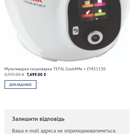
Мультиварка-скороварка TEFAL Cook4Me + CY851130
Оригінальна
Поточна
8,999.00
₴
7,499.00
₴
ціна:
ціна:
8,999.00 ₴.
7,499.00 ₴.
ДОКЛАДНІШЕ
Залишити відповідь
Ваша e-mail адреса не оприлюднюватиметься.