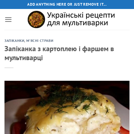
Пропустити
ADD ANYTHING HERE OR JUST REMOVE IT...
ЗАПІКАНКИ
,
М'ЯСНІ СТРАВИ
Запіканка з картоплею і фаршем в
мультиварці