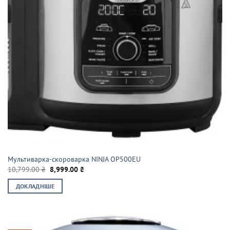
Мультиварка-скороварка NINJA OP500EU
Оригінальна
Поточна
10,799.00
₴
8,999.00
₴
ціна:
ціна:
10,799.00 ₴.
8,999.00 ₴.
ДОКЛАДНІШЕ