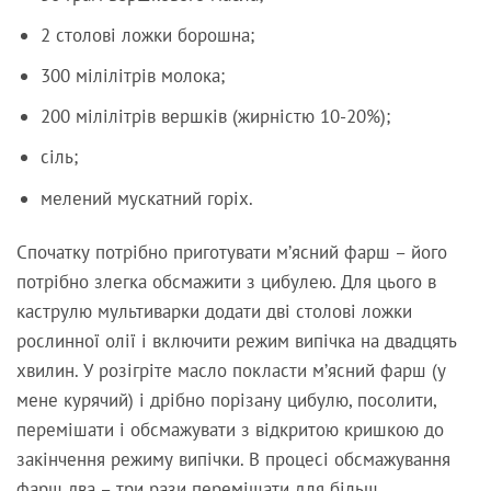
2 столові ложки борошна;
300 мілілітрів молока;
200 мілілітрів вершків (жирністю 10-20%);
сіль;
мелений мускатний горіх.
Спочатку потрібно приготувати м’ясний фарш – його
потрібно злегка обсмажити з цибулею. Для цього в
каструлю мультиварки додати дві столові ложки
рослинної олії і включити режим випічка на двадцять
хвилин. У розігріте масло покласти м’ясний фарш (у
мене курячий) і дрібно порізану цибулю, посолити,
перемішати і обсмажувати з відкритою кришкою до
закінчення режиму випічки. В процесі обсмажування
фарш два – три рази перемішати для більш