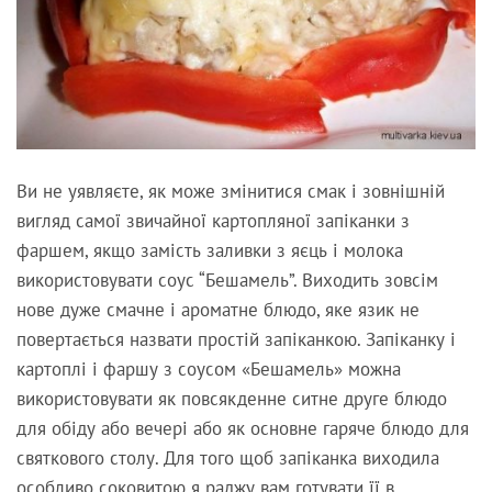
Ви не уявляєте, як може змінитися смак і зовнішній
вигляд самої звичайної картопляної запіканки з
фаршем, якщо замість заливки з яєць і молока
використовувати соус “Бешамель”. Виходить зовсім
нове дуже смачне і ароматне блюдо, яке язик не
повертається назвати простій запіканкою. Запіканку і
картоплі і фаршу з соусом «Бешамель» можна
використовувати як повсякденне ситне друге блюдо
для обіду або вечері або як основне гаряче блюдо для
святкового столу. Для того щоб запіканка виходила
особливо соковитою я раджу вам готувати її в