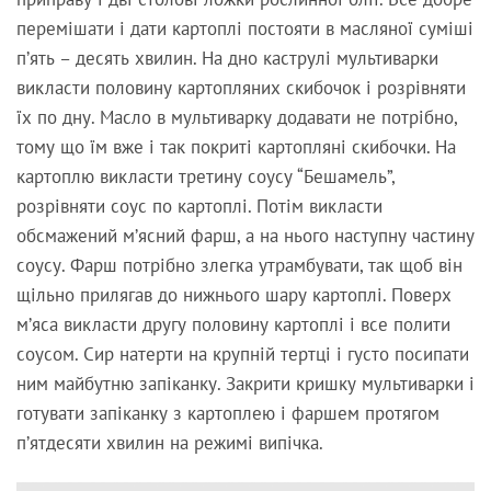
перемішати і дати картоплі постояти в масляної суміші
п’ять – десять хвилин. На дно каструлі мультиварки
викласти половину картопляних скибочок і розрівняти
їх по дну. Масло в мультиварку додавати не потрібно,
тому що їм вже і так покриті картопляні скибочки. На
картоплю викласти третину соусу “Бешамель”,
розрівняти соус по картоплі. Потім викласти
обсмажений м’ясний фарш, а на нього наступну частину
соусу. Фарш потрібно злегка утрамбувати, так щоб він
щільно прилягав до нижнього шару картоплі. Поверх
м’яса викласти другу половину картоплі і все полити
соусом. Сир натерти на крупній тертці і густо посипати
ним майбутню запіканку. Закрити кришку мультиварки і
готувати запіканку з картоплею і фаршем протягом
п’ятдесяти хвилин на режимі випічка.