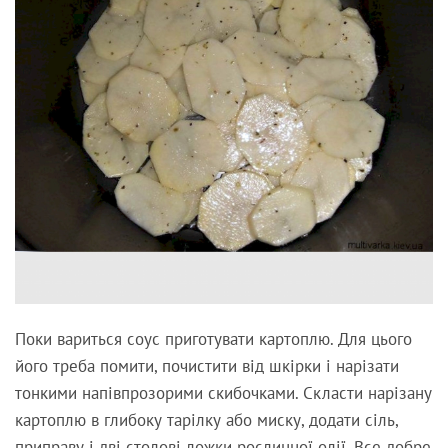
Поки вариться соус приготувати картоплю. Для цього
його треба помити, почистити від шкірки і нарізати
тонкими напівпрозорими скибочками. Скласти нарізану
картоплю в глибоку тарілку або миску, додати сіль,
приправу і дві столові ложки рослинної олії. Все добре