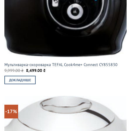
Мультиварка-скороварка TEFAL Cook4me+ Connect CY855830
Оригінальна
Поточна
9,999.00
₴
8,499.00
₴
ціна:
ціна:
9,999.00 ₴.
8,499.00 ₴.
ДОКЛАДНІШЕ
-17%