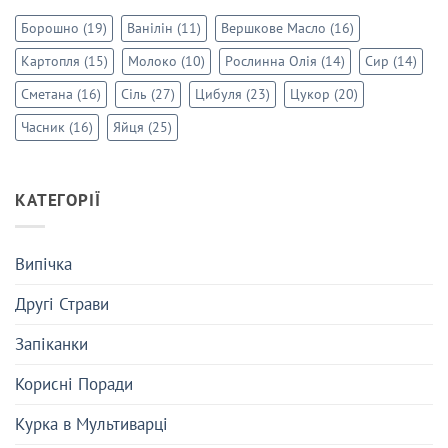
Борошно
(19)
Ванілін
(11)
Вершкове Масло
(16)
Картопля
(15)
Молоко
(10)
Рослинна Олія
(14)
Сир
(14)
Сметана
(16)
Сіль
(27)
Цибуля
(23)
Цукор
(20)
Часник
(16)
Яйця
(25)
КАТЕГОРІЇ
Випічка
Другі Страви
Запіканки
Корисні Поради
Курка в Мультиварці