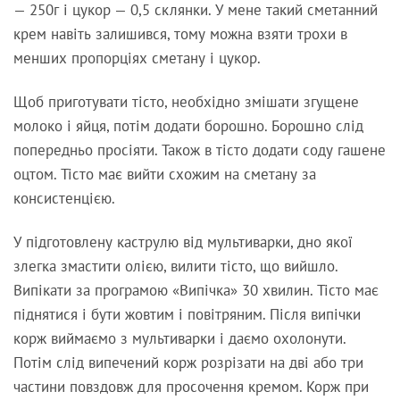
— 250г і цукор — 0,5 склянки. У мене такий сметанний
крем навіть залишився, тому можна взяти трохи в
менших пропорціях сметану і цукор.
Щоб приготувати тісто, необхідно змішати згущене
молоко і яйця, потім додати борошно. Борошно слід
попередньо просіяти. Також в тісто додати соду гашене
оцтом. Тісто має вийти схожим на сметану за
консистенцією.
У підготовлену каструлю від мультиварки, дно якої
злегка змастити олією, вилити тісто, що вийшло.
Випікати за програмою «Випічка» 30 хвилин. Тісто має
піднятися і бути жовтим і повітряним. Після випічки
корж виймаємо з мультиварки і даємо охолонути.
Потім слід випечений корж розрізати на дві або три
частини повздовж для просочення кремом. Корж при