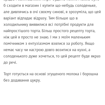
б сходити в магазин і купити що-небудь солоденьке,
але дивлячись в очі своєму синові, я зрозуміла, що цей
варіант відпадає відразу. Тим більше що в
холодильнику виявилися всі потрібні продукти для
найпростішого торта. Більш простого рецепту торта,
ніж цей я просто не знаю. І ми з моїм маленьким
помічником з ентузіазмом взялися за роботу. Якщо
немає часу чи настрою довго возитися на кухні, а
солоденького дуже хочеться, то цей рецепт буде якраз
до речі.
Торт готується на основі згущеного молока і борошна
без додавання цукру.