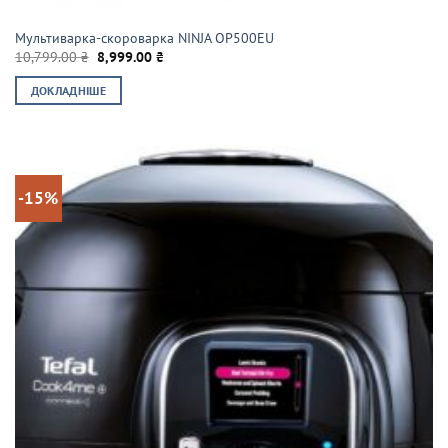
Мультиварка-скороварка NINJA OP500EU
Оригінальна
Поточна
10,799.00
₴
8,999.00
₴
ціна:
ціна:
10,799.00 ₴.
8,999.00 ₴.
ДОКЛАДНІШЕ
-15%