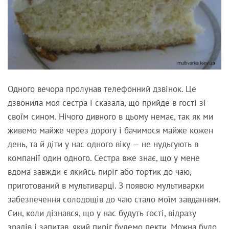
Одного вечора пролунав телефонний дзвінок. Це
дзвонила моя сестра і сказала, що прийде в гості зі
своїм сином. Нічого дивного в цьому немає, так як ми
живемо майже через дорогу і бачимося майже кожен
день, та й діти у нас одного віку — не нудьгують в
компанії один одного. Сестра вже знає, що у мене
вдома завжди є якийсь пиріг або тортик до чаю,
приготований в мультиварці. З появою мультиварки
забезпечення солодощів до чаю стало моїм завданням.
Син, коли дізнався, що у нас будуть гості, відразу
зрадів і запитав, який пиріг будемо пекти. Можна було