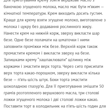
Для приготування крему збити вершкове масло з
баночкою згущеного молока, масло має бути м’яким —
кімнатної температури. Крем виходить досить густим.
Краще для крему взяти згущене молоко, виготовлене з
молока і цукру без додавання рослинного жиру.
Нанести крем на нижній корж, зверху викласти шар
безе. Одне безе поламати на шматочки і ними
заповнити проміжки між безе. Верхній корж також
промастити кремом і викласти зверху на безе.
Залишками крему “зашпаклювати” щілинку між
коржами і змастити верх торта. Через сито присипати
верх торта какао-порошком, зверху викласти кілька
безе — п’ять-шість штук. Боки торта змастити
шоколадною глазур’ю. Для її приготування змішати 50
грамів розтопленого вершкового масла, три столові
ложки згущеного молока і дві столові ложки какао.
Поставити торт в холодильник на п’ять-шість годин для