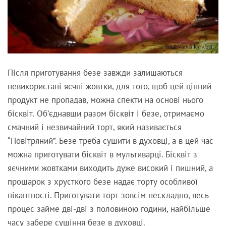
Після приготування безе завжди залишаються
невикористані яєчні жовтки, для того, щоб цей цінний
продукт не пропадав, можна спекти на основі нього
бісквіт. Об’єднавши разом бісквіт і безе, отримаємо
смачний і незвичайний торт, який називається
“Повітряний”. Безе треба сушити в духовці, а в цей час
можна приготувати бісквіт в мультиварці. Бісквіт з
яєчними жовтками виходить дуже високий і пишний, а
прошарок з хрусткого безе надає торту особливої
пікантності. Приготувати торт зовсім нескладно, весь
процес займе дві-дві з половиною години, найбільше
часу забере сушіння безе в духовці.