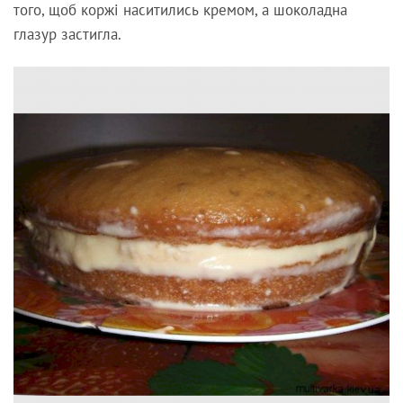
того, щоб коржі наситились кремом, а шоколадна
глазур застигла.