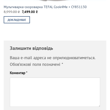
Мультиварка-скороварка TEFAL Cook4Me + CY851130
Оригінальна
Поточна
8,999.00
₴
7,499.00
₴
ціна:
ціна:
8,999.00 ₴.
7,499.00 ₴.
ДОКЛАДНІШЕ
Залишити відповідь
Ваша e-mail адреса не оприлюднюватиметься.
Обов’язкові поля позначені
*
Коментар
*