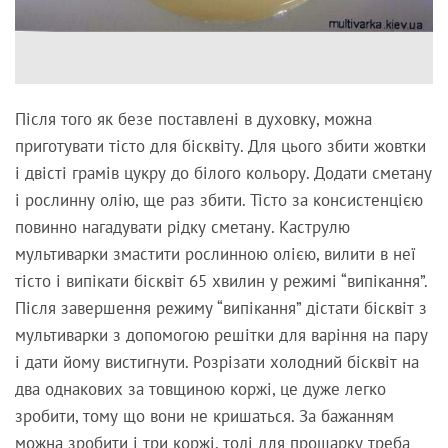
Після того як безе поставлені в духовку, можна
приготувати тісто для бісквіту. Для цього збити жовтки
і двісті грамів цукру до білого кольору. Додати сметану
і рослинну олію, ще раз збити. Тісто за консистенцією
повинно нагадувати рідку сметану. Каструлю
мультиварки змастити рослинною олією, вилити в неї
тісто і випікати бісквіт 65 хвилин у режимі “випікання”.
Після завершення режиму “випікання” дістати бісквіт з
мультиварки з допомогою решітки для варіння на пару
і дати йому вистигнути. Розрізати холодний бісквіт на
два однакових за товщиною коржі, це дуже легко
зробити, тому що вони не кришаться. За бажанням
можна зробити і три коржі, тоді для прошарку треба