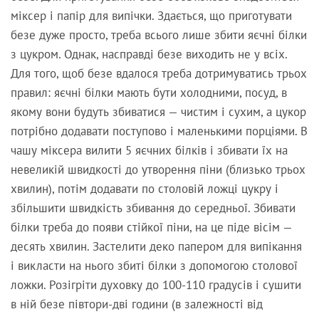
міксер і папір для випічки. Здається, що приготувати
безе дуже просто, треба всього лише збити яєчні білки
з цукром. Однак, насправді безе виходить не у всіх.
Для того, щоб безе вдалося треба дотримуватись трьох
правил: яєчні білки мають бути холодними, посуд, в
якому вони будуть збиватися — чистим і сухим, а цукор
потрібно додавати поступово і маленькими порціями. В
чашу міксера вилити 5 яєчних білків і збивати їх на
невеликій швидкості до утворення піни (близько трьох
хвилин), потім додавати по столовій ложці цукру і
збільшити швидкість збивання до середньої. Збивати
білки треба до появи стійкої піни, на це піде вісім —
десять хвилин. Застелити деко папером для випікання
і викласти на нього збиті білки з допомогою столової
ложки. Розігріти духовку до 100-110 градусів і сушити
в ній безе півтори-дві години (в залежності від