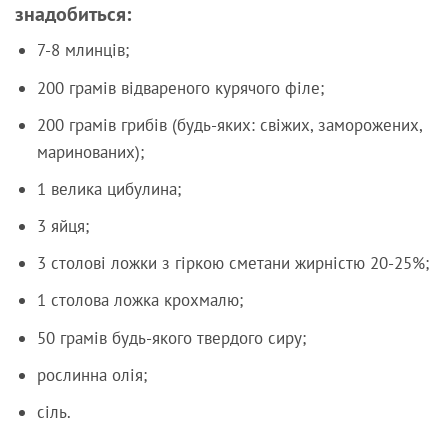
знадобиться:
7-8 млинців;
200 грамів відвареного курячого філе;
200 грамів грибів (будь-яких: свіжих, заморожених,
маринованих);
1 велика цибулина;
3 яйця;
3 столові ложки з гіркою сметани жирністю 20-25%;
1 столова ложка крохмалю;
50 грамів будь-якого твердого сиру;
рослинна олія;
сіль.