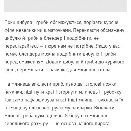
Поки цибуля і гриби обсмажуються, порізати куряче
філе невеликими шматочками. Перекласти обсмажену
цибулю й гриби в блендер і подрібнити, не
перестарайтесь — пюре нам не потрібне. Якщо у вас
немає блендера можна подрібнити цибулю і гриби
перед смаженням. Додати цибулю й гриби до курячого
філе, перемішати — начинка для млинців готова.
На млинець викласти приблизно дві столові ложки
начинки, підігнути краї і згорнути млинець і трубочку.
Так само нафарширувати всі інші млинці і викласти їх
в змащену олією каструлю мультиварки. Вкладати
млинці треба дуже щільно. Я беру сім млинців
середнього розміру — це основа нашого пирога.