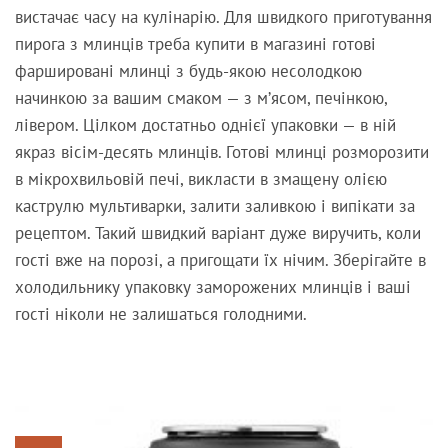
вистачає часу на кулінарію. Для швидкого приготування
пирога з млинців треба купити в магазині готові
фаршировані млинці з будь-якою несолодкою
начинкою за вашим смаком — з м’ясом, печінкою,
лівером. Цілком достатньо однієї упаковки — в ній
якраз вісім-десять млинців. Готові млинці розморозити
в мікрохвильовій печі, викласти в змащену олією
каструлю мультиварки, залити заливкою і випікати за
рецептом. Такий швидкий варіант дуже виручить, коли
гості вже на порозі, а пригощати їх нічим. Зберігайте в
холодильнику упаковку заморожених млинців і ваші
гості ніколи не залишаться голодними.