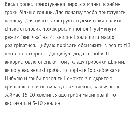
Весь процес приготування пирога з млинців займе
трохи більше години. Для початку треба приготувати
начинку. Для цього в каструлю мультиварки налити
кілька столових ложок рослинної олії, увімкнути
режим “випічка” на 25 хвилин і залишити масло
розігріватися. Цибулю порізати обсмажити в розігрітій
олії до прозорості. До цибулі додати гриби. Я
використовую опеньки, тому кладу грибочки цілими,
якщо у вас великі гриби, то поріжте їх скибочками.
Цибулю й гриби посоліть і смажте з відкритою
кришкою, поки не випарується волога, зазвичай це
займає 15-20 хвилин, якщо гриби мариновані, то
вистачить й 5-10 хвилин.