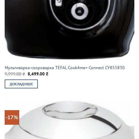
Мультиварка-скороварка TEFAL Cook4me+ Connect CY855830
Оригінальна
Поточна
9,999.00
₴
8,499.00
₴
ціна:
ціна:
9,999.00 ₴.
8,499.00 ₴.
ДОКЛАДНІШЕ
-17%