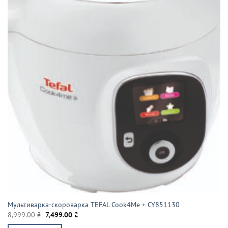
Мультиварка-скороварка TEFAL Cook4Me + CY851130
Оригінальна
Поточна
8,999.00
₴
7,499.00
₴
ціна:
ціна: