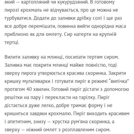
який — картопляний чи кукурудзяний. В готовому
пирозі крохмаль не відчувається, про це можна не
турбуватися. Додати до заливки дрібку солі і ще раз
все добре перемішати, повинна вийти однорідна маса
приблизно як для омлету. Сир натерти на крупній
тертці.
Вилити заливку на млинці, посипати тертим сиром.
Заливка має покрити млинці майже повністю, тоді
зверху пирога утворюється красива скоринка. Закрити
кришку мультиварки і готувати пиріг в режимі “випічка”
протягом 40 хвилин. Готовий пиріг дістати з допомогою
решітки на пару і перекласти на тарілку. Пиріг
дістається дуже легко, добре тримає форму і не
кришиться завдяки крохмалю. Пиріг виходить красивим
і апетитним, знизу — хрустка рум’яна скоринка, а
зверху — ніжний омлет з розплавленим сиром.