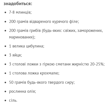
знадобиться:
7-8 млинців;
200 грамів відвареного курячого філе;
200 грамів грибів (будь-яких: свіжих, заморожених,
маринованих);
1 велика цибулина;
3 яйця;
3 столові ложки з гіркою сметани жирністю 20-25%;
1 столова ложка крохмалю;
50 грамів будь-якого твердого сиру;
рослинна олія;
сіль.