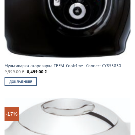
Мультиварка-скороварка TEFAL Cook4me+ Connect CY855830
Оригінальна
Поточна
9,999.00
₴
8,499.00
₴
ціна:
ціна:
9,999.00 ₴.
8,499.00 ₴.
ДОКЛАДНІШЕ
-17%