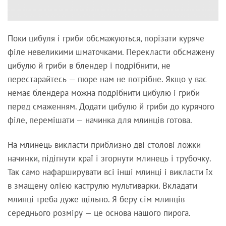
Поки цибуля і гриби обсмажуються, порізати куряче
філе невеликими шматочками. Перекласти обсмажену
цибулю й гриби в блендер і подрібнити, не
перестарайтесь — пюре нам не потрібне. Якщо у вас
немає блендера можна подрібнити цибулю і гриби
перед смаженням. Додати цибулю й гриби до курячого
філе, перемішати — начинка для млинців готова.
На млинець викласти приблизно дві столові ложки
начинки, підігнути краї і згорнути млинець і трубочку.
Так само нафарширувати всі інші млинці і викласти їх
в змащену олією каструлю мультиварки. Вкладати
млинці треба дуже щільно. Я беру сім млинців
середнього розміру — це основа нашого пирога.