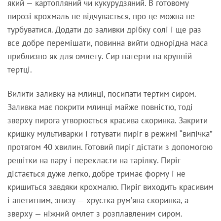
який — картопляний чи кукурудзяний. В готовому
пирозі крохмаль не відчувається, про це можна не
турбуватися. Додати до заливки дрібку солі і ще раз
все добре перемішати, повинна вийти однорідна маса
приблизно як для омлету. Сир натерти на крупній
тертці.
Вилити заливку на млинці, посипати тертим сиром.
Заливка має покрити млинці майже повністю, тоді
зверху пирога утворюється красива скоринка. Закрити
кришку мультиварки і готувати пиріг в режимі “випічка”
протягом 40 хвилин. Готовий пиріг дістати з допомогою
решітки на пару і перекласти на тарілку. Пиріг
дістається дуже легко, добре тримає форму і не
кришиться завдяки крохмалю. Пиріг виходить красивим
і апетитним, знизу — хрустка рум’яна скоринка, а
зверху — ніжний омлет з розплавленим сиром.