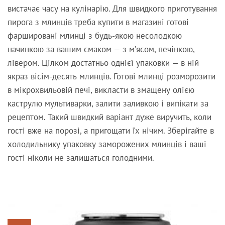
вистачає часу на кулінарію. Для швидкого приготування
пирога з млинців треба купити в магазині готові
фаршировані млинці з будь-якою несолодкою
начинкою за вашим смаком — з м’ясом, печінкою,
лівером. Цілком достатньо однієї упаковки — в ній
якраз вісім-десять млинців. Готові млинці розморозити
в мікрохвильовій печі, викласти в змащену олією
каструлю мультиварки, залити заливкою і випікати за
рецептом. Такий швидкий варіант дуже виручить, коли
гості вже на порозі, а пригощати їх нічим. Зберігайте в
холодильнику упаковку заморожених млинців і ваші
гості ніколи не залишаться голодними.