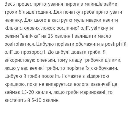
Весь процес приготування пирога з млинців займе
трохи більше години. Для початку треба приготувати
начинку. Для цього в каструлю мультиварки налити
кілька столових ложок рослинної олії, увімкнути
режим “випічка” на 25 хвилин і залишити масло
розігріватися. Цибулю порізати обсмажити в розігрітій
олії до прозорості. До цибулі додати гриби. Я
використовую опеньки, тому кладу грибочки цілими,
якщо у вас великі гриби, то поріжте їх скибочками.
Цибулю й гриби посоліть і смажте з відкритою
кришкою, поки не випарується волога, зазвичай це
займає 15-20 хвилин, якщо гриби мариновані, то
вистачить й 5-10 хвилин.