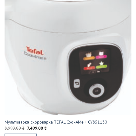
Мультиварка-скороварка TEFAL Cook4Me + CY851130
Оригінальна
Поточна
8,999.00
₴
7,499.00
₴
ціна:
ціна: