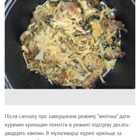
Після сигналу про завершення режиму “випічка” дати
курячим крильцям помліти в режимі підігріву десять-
двадцять хвилин. В мультиварці курячі крильця за