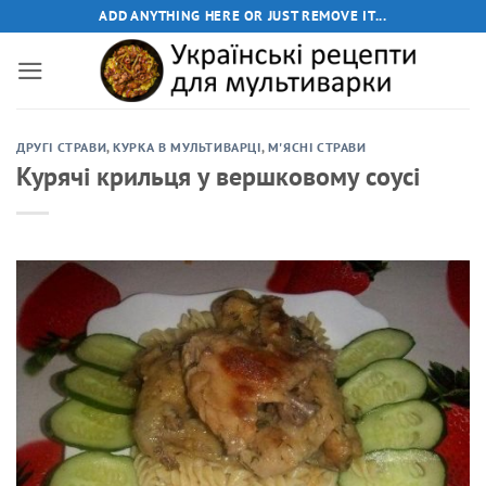
Пропустити
ADD ANYTHING HERE OR JUST REMOVE IT...
ДРУГІ СТРАВИ
,
КУРКА В МУЛЬТИВАРЦІ
,
М'ЯСНІ СТРАВИ
Курячі крильця у вершковому соусі