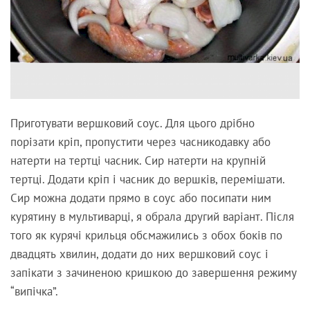
Приготувати вершковий соус. Для цього дрібно
порізати кріп, пропустити через часникодавку або
натерти на тертці часник. Сир натерти на крупній
тертці. Додати кріп і часник до вершків, перемішати.
Сир можна додати прямо в соус або посипати ним
курятину в мультиварці, я обрала другий варіант. Після
того як курячі крильця обсмажились з обох боків по
двадцять хвилин, додати до них вершковий соус і
запікати з зачиненою кришкою до завершення режиму
“випічка”.