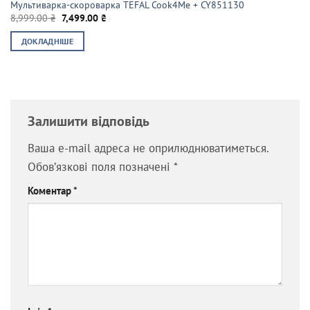
Мультиварка-скороварка TEFAL Cook4Me + CY851130
Оригінальна
Поточна
8,999.00
₴
7,499.00
₴
ціна:
ціна:
8,999.00 ₴.
7,499.00 ₴.
ДОКЛАДНІШЕ
Залишити відповідь
Ваша e-mail адреса не оприлюднюватиметься.
Обов’язкові поля позначені
*
Коментар
*