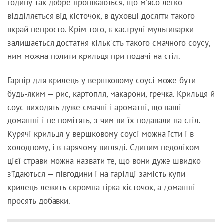
годину так добре пропікаються, що м’ясо легко
відділяється від кісточок, в духовці досягти такого
вкрай непросто. Крім того, в каструлі мультиварки
залишається достатня кількість такого смачного соусу,
ним можна полити крильця при подачі на стіл.
Гарнір для крилець у вершковому соусі може бути
будь-яким — рис, картопля, макарони, гречка. Крильця й
соус виходять дуже смачні і ароматні, що ваші
домашні і не помітять, з чим ви їх подавали на стіл.
Курячі крильця у вершковому соусі можна їсти і в
холодному, і в гарячому вигляді. Єдиним недоліком
цієї страви можна назвати те, що вони дуже швидко
з’їдаються — півгодини і на тарілці замість купи
крилець лежить скромна гірка кісточок, а домашні
просять добавки.