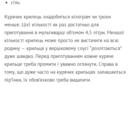
сіль.
Курячих крилець знадобиться кілограм чи трохи
менше. Цієї кількості як раз достатньо для
приготування в мультиварці об’ємом 4,5 літри. Меншої
кількості крилець може просто не вистачити на всю
родину — крильця у вершковому соусі “розлітаються”
дуже швидко. Перед приготуванням кожне куряче
крильце треба промити і уважно оглянути. Справа в
тому, що дуже часто на курячих крильцях залишаються
пір’їнки, їх обов’язково треба видалити.