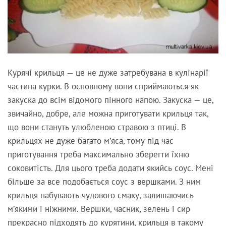
Курячі крильця — це не дуже затребувана в кулінарії
частина курки. В основному вони сприймаються як
закуска до всім відомого пінного напою. Закуска — це,
звичайно, добре, але можна приготувати крильця так,
що вони стануть улюбленою стравою з птиці. В
крильцях не дуже багато м’яса, тому під час
приготування треба максимально зберегти їхню
соковитість. Для цього треба додати якийсь соус. Мені
більше за все подобається соус з вершками. З ним
крильця набувають чудового смаку, залишаючись
м’якими і ніжними. Вершки, часник, зелень і сир
прекрасно підходять до курятини, крильця в такому