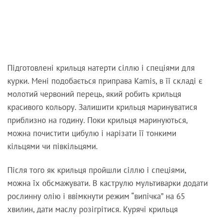
Підготовлені крильця натерти сіллю і спеціями для
курки. Мені подобається приправа Kamis, в її складі є
молотий червоний перець, який робить крильця
красивого кольору. Залишити крильця маринуватися
приблизно на годину. Поки крильця маринуються,
можна почистити цибулю і нарізати її тонкими
кільцями чи півкільцями.
Після того як крильця пройшли сіллю і спеціями,
можна їх обсмажувати. В каструлю мультиварки додати
рослинну олію і ввімкнути режим “випічка” на 65
хвилин, дати маслу розігрітися. Курячі крильця