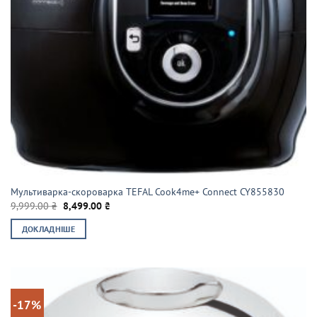
Мультиварка-скороварка TEFAL Cook4me+ Connect CY855830
Оригінальна
Поточна
9,999.00
₴
8,499.00
₴
ціна:
ціна:
9,999.00 ₴.
8,499.00 ₴.
ДОКЛАДНІШЕ
-17%