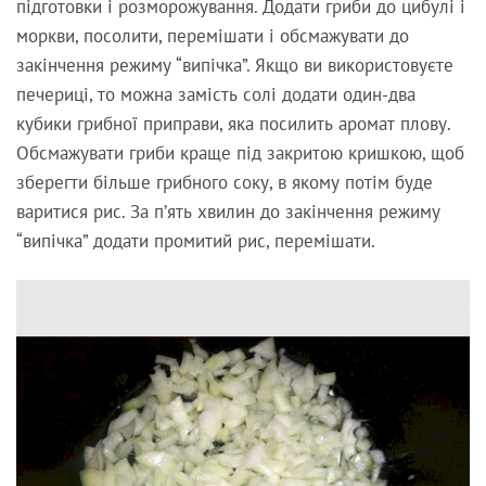
підготовки і розморожування. Додати гриби до цибулі і
моркви, посолити, перемішати і обсмажувати до
закінчення режиму “випічка”. Якщо ви використовуєте
печериці, то можна замість солі додати один-два
кубики грибної приправи, яка посилить аромат плову.
Обсмажувати гриби краще під закритою кришкою, щоб
зберегти більше грибного соку, в якому потім буде
варитися рис. За п’ять хвилин до закінчення режиму
“випічка” додати промитий рис, перемішати.