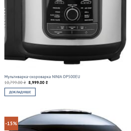
Мультиварка-скороварка NINJA OP500EU
Оригінальна
Поточна
10,799.00
₴
8,999.00
₴
ціна:
ціна:
10,799.00 ₴.
8,999.00 ₴.
ДОКЛАДНІШЕ
-15%