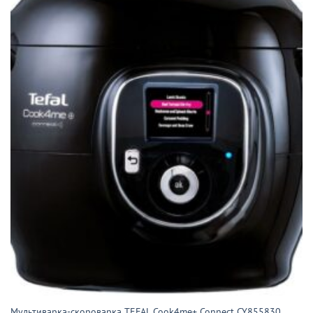
Мультиварка-скороварка TEFAL Cook4me+ Connect CY855830