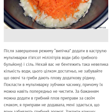
Після завершення режиму “випічка” додати в каструлю
мультиварки п’ятсот мілілітрів води (або грибного
бульйону) і сіль. Нехай вас не бентежить така невелика
кількість води, цього цілком достатньо, не забувайте
що овочі та гриби дають плову додаткову рідину.
Покласти в мультиварку зубчики часнику, причому їх
можна навіть попередньо не чистити. За бажанням
можна додати в грибний плов приправи за своїм
смаком, я приправи не додавала, мені здається, що
вони забивають грибний аромат. Закрити кришку