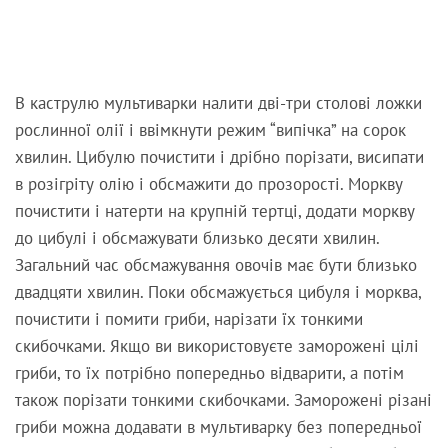
В каструлю мультиварки налити дві-три столові ложки
рослинної олії і ввімкнути режим “випічка” на сорок
хвилин. Цибулю почистити і дрібно порізати, висипати
в розігріту олію і обсмажити до прозорості. Моркву
почистити і натерти на крупній тертці, додати моркву
до цибулі і обсмажувати близько десяти хвилин.
Загальний час обсмажування овочів має бути близько
двадцяти хвилин. Поки обсмажується цибуля і морква,
почистити і помити гриби, нарізати їх тонкими
скибочками. Якщо ви використовуєте заморожені цілі
гриби, то їх потрібно попередньо відварити, а потім
також порізати тонкими скибочками. Заморожені різані
гриби можна додавати в мультиварку без попередньої