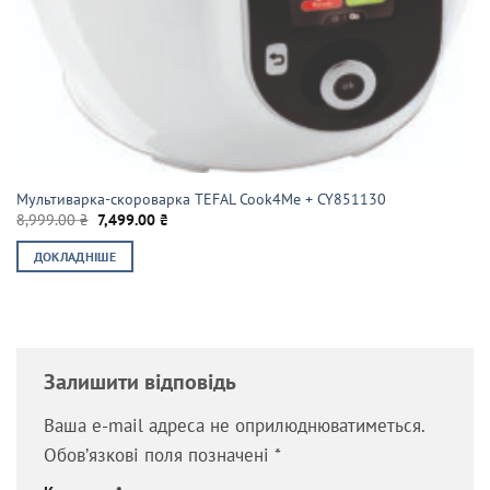
Мультиварка-скороварка TEFAL Cook4Me + CY851130
Оригінальна
Поточна
8,999.00
₴
7,499.00
₴
ціна:
ціна:
8,999.00 ₴.
7,499.00 ₴.
ДОКЛАДНІШЕ
Залишити відповідь
Ваша e-mail адреса не оприлюднюватиметься.
Обов’язкові поля позначені
*