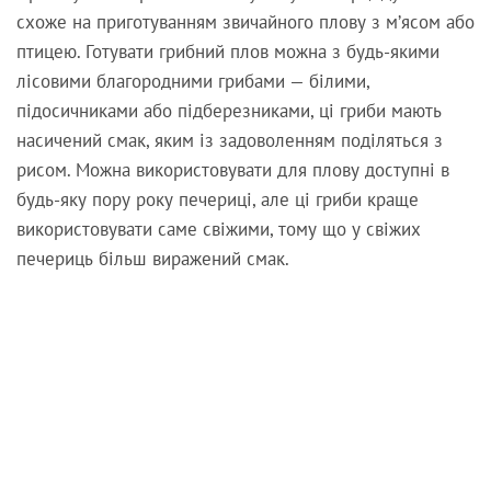
схоже на приготуванням звичайного плову з м’ясом або
птицею. Готувати грибний плов можна з будь-якими
лісовими благородними грибами — білими,
підосичниками або підберезниками, ці гриби мають
насичений смак, яким із задоволенням поділяться з
рисом. Можна використовувати для плову доступні в
будь-яку пору року печериці, але ці гриби краще
використовувати саме свіжими, тому що у свіжих
печериць більш виражений смак.