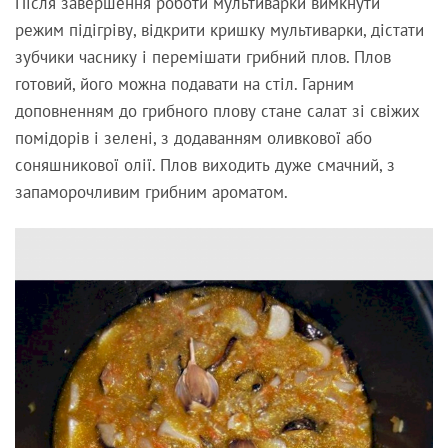
Після завершення роботи мультиварки вимкнути
режим підігріву, відкрити кришку мультиварки, дістати
зубчики часнику і перемішати грибний плов. Плов
готовий, його можна подавати на стіл. Гарним
доповненням до грибного плову стане салат зі свіжих
помідорів і зелені, з додаванням оливкової або
соняшникової олії. Плов виходить дуже смачний, з
запаморочливим грибним ароматом.