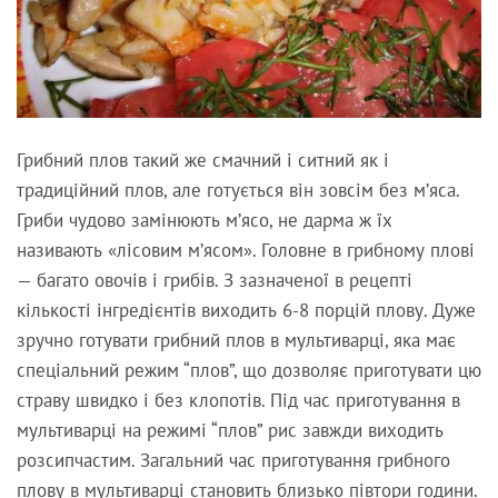
Грибний плов такий же смачний і ситний як і
традиційний плов, але готується він зовсім без м’яса.
Гриби чудово замінюють м’ясо, не дарма ж їх
називають «лісовим м’ясом». Головне в грибному плові
— багато овочів і грибів. З зазначеної в рецепті
кількості інгредієнтів виходить 6-8 порцій плову. Дуже
зручно готувати грибний плов в мультиварці, яка має
спеціальний режим “плов”, що дозволяє приготувати цю
страву швидко і без клопотів. Під час приготування в
мультиварці на режимі “плов” рис завжди виходить
розсипчастим. Загальний час приготування грибного
плову в мультиварці становить близько півтори години.