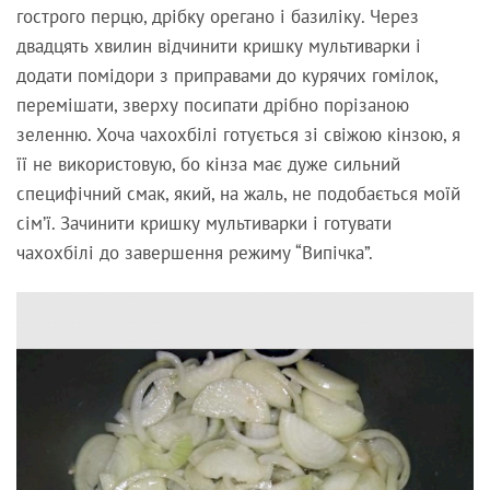
гострого перцю, дрібку орегано і базиліку. Через
двадцять хвилин відчинити кришку мультиварки і
додати помідори з приправами до курячих гомілок,
перемішати, зверху посипати дрібно порізаною
зеленню. Хоча чахохбілі готується зі свіжою кінзою, я
її не використовую, бо кінза має дуже сильний
специфічний смак, який, на жаль, не подобається моїй
сім’ї. Зачинити кришку мультиварки і готувати
чахохбілі до завершення режиму “Випічка”.