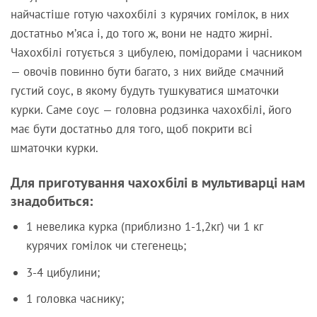
найчастіше готую чахохбілі з курячих гомілок, в них
достатньо м’яса і, до того ж, вони не надто жирні.
Чахохбілі готується з цибулею, помідорами і часником
— овочів повинно бути багато, з них вийде смачний
густий соус, в якому будуть тушкуватися шматочки
курки. Саме соус — головна родзинка чахохбілі, його
має бути достатньо для того, щоб покрити всі
шматочки курки.
Для приготування чахохбілі в мультиварці нам
знадобиться:
1 невелика курка (приблизно 1-1,2кг) чи 1 кг
курячих гомілок чи стегенець;
3-4 цибулини;
1 головка часнику;