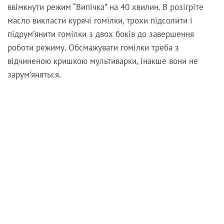
ввімкнути режим “Випічка” на 40 хвилин. В розігріте
масло викласти курячі гомілки, трохи підсолити і
підрум’янити гомілки з двох боків до завершення
роботи режиму. Обсмажувати гомілки треба з
відчиненою кришкою мультиварки, інакше вони не
зарум’яняться.