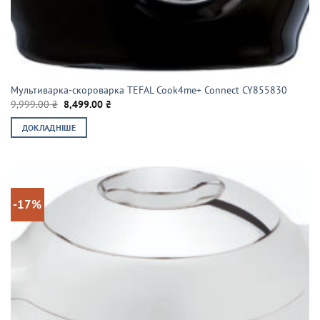
Мультиварка-скороварка TEFAL Cook4me+ Connect CY855830
Оригінальна
Поточна
9,999.00
₴
8,499.00
₴
ціна:
ціна:
9,999.00 ₴.
8,499.00 ₴.
ДОКЛАДНІШЕ
-17%