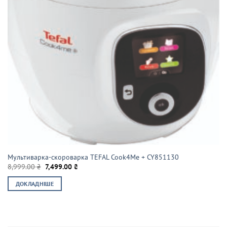
Мультиварка-скороварка TEFAL Cook4Me + CY851130
Оригінальна
Поточна
8,999.00
₴
7,499.00
₴
ціна:
ціна:
8,999.00 ₴.
7,499.00 ₴.
ДОКЛАДНІШЕ