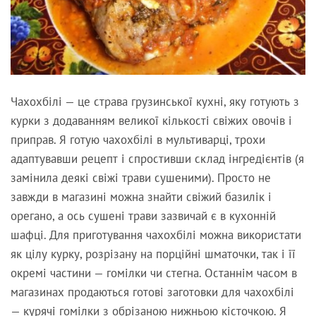
Чахохбілі — це страва грузинської кухні, яку готують з
курки з додаванням великої кількості свіжих овочів і
приправ. Я готую чахохбілі в мультиварці, трохи
адаптувавши рецепт і спростивши склад інгредієнтів (я
замінила деякі свіжі трави сушеними). Просто не
завжди в магазині можна знайти свіжий базилік і
орегано, а ось сушені трави зазвичай є в кухонній
шафці. Для приготування чахохбілі можна використати
як цілу курку, розрізану на порційні шматочки, так і її
окремі частини — гомілки чи стегна. Останнім часом в
магазинах продаються готові заготовки для чахохбілі
— курячі гомілки з обрізаною нижньою кісточкою. Я