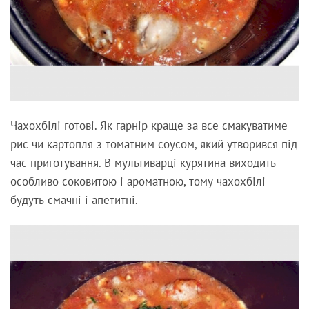
Чахохбілі готові. Як гарнір краще за все смакуватиме
рис чи картопля з томатним соусом, який утворився під
час приготування. В мультиварці курятина виходить
особливо соковитою і ароматною, тому чахохбілі
будуть смачні і апетитні.