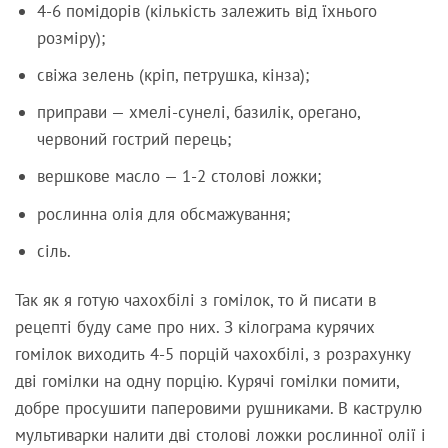
4-6 помідорів (кількість залежить від їхнього
розміру);
свіжа зелень (кріп, петрушка, кінза);
приправи — хмелі-сунелі, базилік, орегано,
червоний гострий перець;
вершкове масло — 1-2 столові ложки;
рослинна олія для обсмажування;
сіль.
Так як я готую чахохбілі з гомілок, то й писати в
рецепті буду саме про них. З кілограма курячих
гомілок виходить 4-5 порцій чахохбілі, з розрахунку
дві гомілки на одну порцію. Курячі гомілки помити,
добре просушити паперовими рушниками. В каструлю
мультиварки налити дві столові ложки рослинної олії і