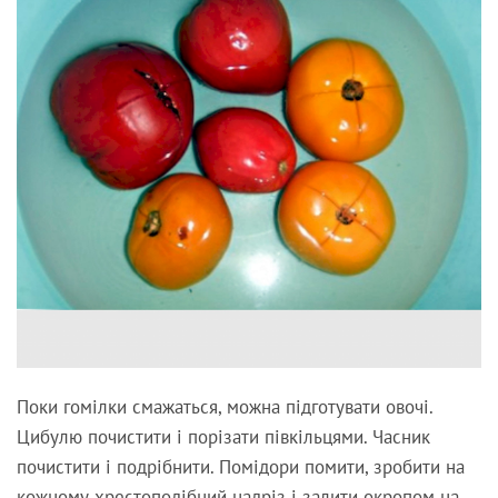
Поки гомілки смажаться, можна підготувати овочі.
Цибулю почистити і порізати півкільцями. Часник
почистити і подрібнити. Помідори помити, зробити на
кожному хрестоподібний надріз і залити окропом на