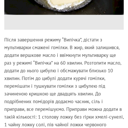
Після завершення режиму “Випічка”, дістати з
мультиварки смажені гомілки. В жир, який залишився,
додати вершкове масло і ввімкнути мультиварку ще
раз у режимі “Випічка” на 60 хвилин. Розтопити масло,
додати до нього цибулю і обсмажувати близько 10
хвилин. Потім до цибулі додати курячі гомілки,
перемішати і тушкувати гомілки з цибулею під
зачиненою кришкою ще двадцять хвилин. До
подрібнених помідорів додаємо часник, сіль і
приправи, все перемішуємо. Приправи можна додати в
такій кількості: 1 столову ложку без гірки хмелі-сунелі,
1 чайну ложку солі, пів чайної ложки червоного